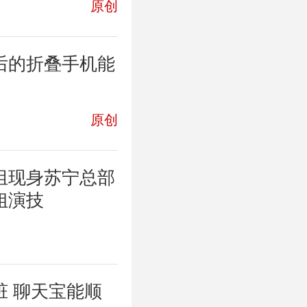
原创
后的折叠手机能
原创
组现身苏宁总部
姐演技
脏 聊天宝能顺