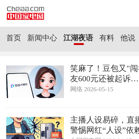
实验室
科技潮品圈
生活老司机
图解新闻
有料公司
硬核顽主
产品排
首页
新闻中心
江湖夜语
有料
他说
笑麻了！豆包又"闯
友600元还被起诉
网络 2026-05-15
主播人设易碎，直
警惕网红“人设”依