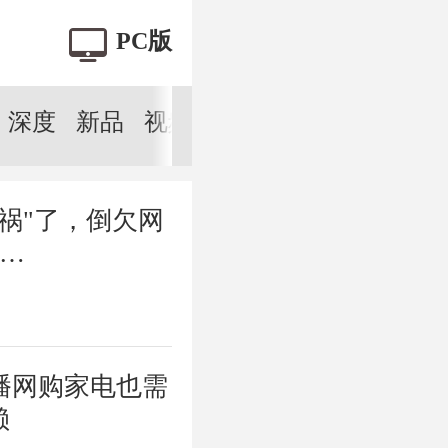
行榜
家电小咖说
科技E侠
他说
vlog
绿色双碳
PC版
深度
新品
视频
评测
求真
维权
双
祸"了，倒欠网
……
播网购家电也需
赖