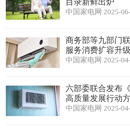
目录新鲜出炉
中国家电网 2025-06-
商务部等九部门
服务消费扩容升
中国家电网 2025-04-
六部委联合发布
高质量发展行动
中国家电网 2025-04-