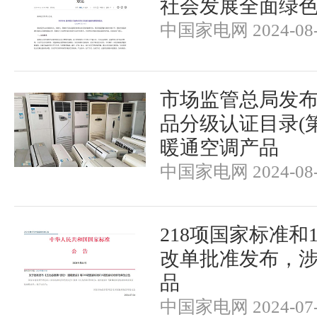
社会发展全面绿
中国家电网 2024-08-
市场监管总局发
品分级认证目录(第
暖通空调产品
中国家电网 2024-08-
218项国家标准和
改单批准发布，
品
中国家电网 2024-07-