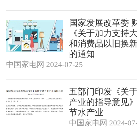
国家发展改革委 
《关于加力支持
和消费品以旧换
的通知
中国家电网 2024-07-25
五部门印发《关
产业的指导意见
节水产业
中国家电网 2024-07-