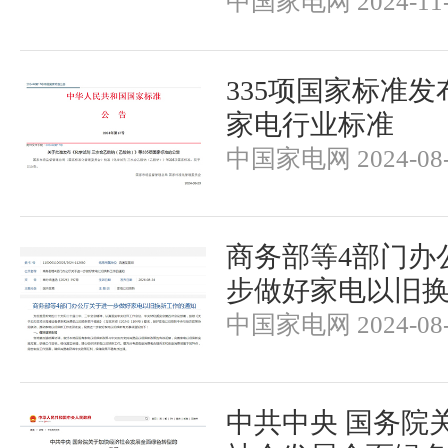
中国家电网 2024-11-
335项国家标准
家电行业标准
中国家电网 2024-08-
商务部等4部门办
步做好家电以旧
中国家电网 2024-08-
中共中央 国务院