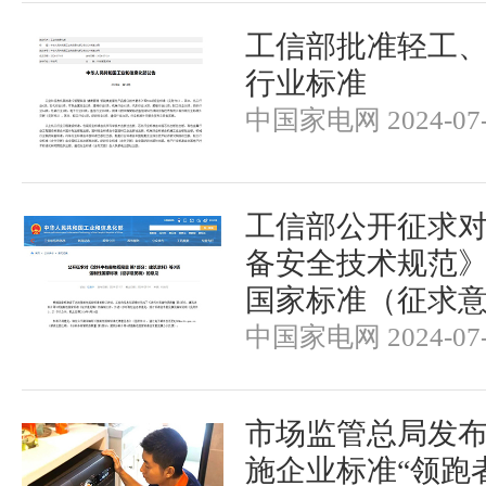
工信部批准轻工、
行业标准
中国家电网 2024-07-
工信部公开征求
备安全技术规范》
国家标准（征求
中国家电网 2024-07-
市场监管总局发布《
施企业标准“领跑